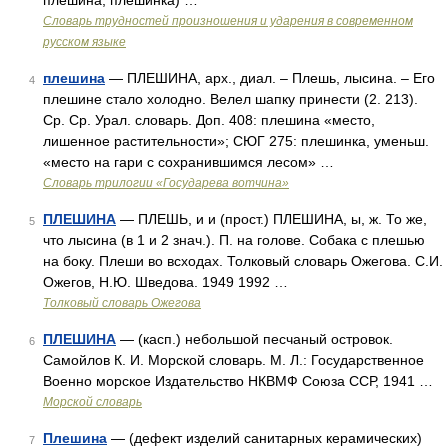
плешина, плешинка) …
Словарь трудностей произношения и ударения в современном
русском языке
плешина
— ПЛЕШИНА, арх., диал. – Плешь, лысина. – Его
4
плешине стало холодно. Велел шапку принести (2. 213).
Ср. Ср. Урал. словарь. Доп. 408: плешина «место,
лишенное растительности»; СЮГ 275: плешинка, уменьш.
«место на гари с сохранившимся лесом» …
Словарь трилогии «Государева вотчина»
ПЛЕШИНА
— ПЛЕШЬ, и и (прост.) ПЛЕШИНА, ы, ж. То же,
5
что лысина (в 1 и 2 знач.). П. на голове. Собака с плешью
на боку. Плеши во всходах. Толковый словарь Ожегова. С.И.
Ожегов, Н.Ю. Шведова. 1949 1992 …
Толковый словарь Ожегова
ПЛЕШИНА
— (касп.) небольшой песчаный островок.
6
Самойлов К. И. Морской словарь. М. Л.: Государственное
Военно морское Издательство НКВМФ Союза ССР, 1941 …
Морской словарь
Плешина
— (дефект изделий санитарных керамических)
7