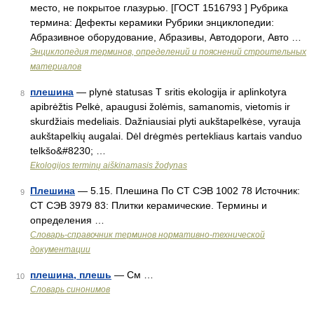
место, не покрытое глазурью. [ГОСТ 1516793 ] Рубрика
термина: Дефекты керамики Рубрики энциклопедии:
Абразивное оборудование, Абразивы, Автодороги, Авто …
Энциклопедия терминов, определений и пояснений строительных
материалов
плешина
— plynė statusas T sritis ekologija ir aplinkotyra
8
apibrėžtis Pelkė, apaugusi žolėmis, samanomis, vietomis ir
skurdžiais medeliais. Dažniausiai plyti aukštapelkėse, vyrauja
aukštapelkių augalai. Dėl drėgmės pertekliaus kartais vanduo
telkšo&#8230; …
Ekologijos terminų aiškinamasis žodynas
Плешина
— 5.15. Плешина По СТ СЭВ 1002 78 Источник:
9
СТ СЭВ 3979 83: Плитки керамические. Термины и
определения …
Словарь-справочник терминов нормативно-технической
документации
плешина, плешь
— См …
10
Словарь синонимов