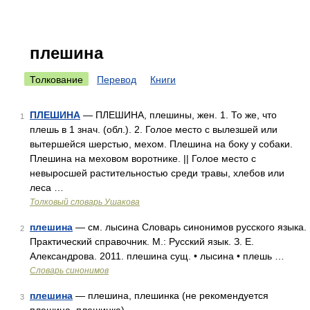
плешина
Толкование
Перевод
Книги
ПЛЕШИНА
— ПЛЕШИНА, плешины, жен. 1. То же, что
1
плешь в 1 знач. (обл.). 2. Голое место с вылезшей или
вытершейся шерстью, мехом. Плешина на боку у собаки.
Плешина на меховом воротнике. || Голое место с
невыросшей растительностью среди травы, хлебов или
леса …
Толковый словарь Ушакова
плешина
— см. лысина Словарь синонимов русского языка.
2
Практический справочник. М.: Русский язык. З. Е.
Александрова. 2011. плешина сущ. • лысина • плешь …
Словарь синонимов
плешина
— плешина, плешинка (не рекомендуется
3